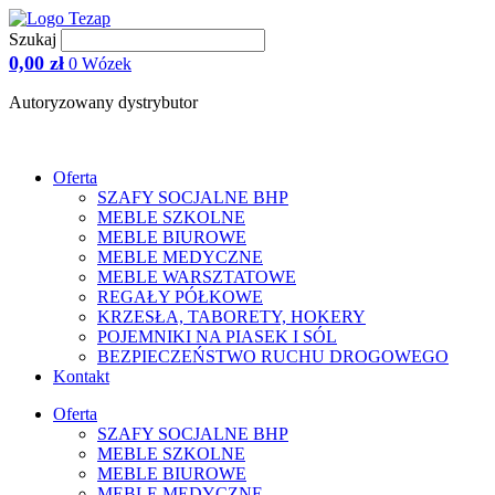
Przejdź
do
Szukaj
treści
0,00
zł
0
Wózek
Autoryzowany dystrybutor
Oferta
SZAFY SOCJALNE BHP
MEBLE SZKOLNE
MEBLE BIUROWE
MEBLE MEDYCZNE
MEBLE WARSZTATOWE
REGAŁY PÓŁKOWE
KRZESŁA, TABORETY, HOKERY
POJEMNIKI NA PIASEK I SÓL
BEZPIECZEŃSTWO RUCHU DROGOWEGO
Kontakt
Oferta
SZAFY SOCJALNE BHP
MEBLE SZKOLNE
MEBLE BIUROWE
MEBLE MEDYCZNE