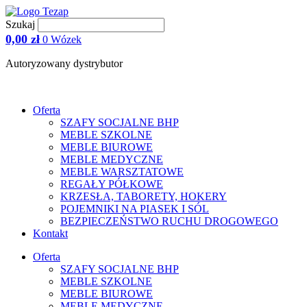
Przejdź
do
Szukaj
treści
0,00
zł
0
Wózek
Autoryzowany dystrybutor
Oferta
SZAFY SOCJALNE BHP
MEBLE SZKOLNE
MEBLE BIUROWE
MEBLE MEDYCZNE
MEBLE WARSZTATOWE
REGAŁY PÓŁKOWE
KRZESŁA, TABORETY, HOKERY
POJEMNIKI NA PIASEK I SÓL
BEZPIECZEŃSTWO RUCHU DROGOWEGO
Kontakt
Oferta
SZAFY SOCJALNE BHP
MEBLE SZKOLNE
MEBLE BIUROWE
MEBLE MEDYCZNE