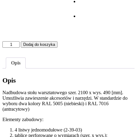
ilość
Dodaj do koszyka
NADBUDOWA
2-
13-
Opis
08
STOŁU
WARSZTATOWEGO
Opis
SZER.
2100
Nadbudowa stołu warsztatowego szer. 2100 x wys. 490 [mm].
Umożliwia zawieszenie akcesoriów i narzędzi. W standardzie do
wyboru dwa kolory RAL 5005 (niebieski) i RAL 7016
(antracytowy)
Elementy zabudowy:
4 listwy jednomodułowe (2-39-03)
tablice perforowane o wymiarach (szer. x wys.):