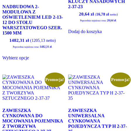
KLUCZY NASADOWYCH
NADBUDOWA 2-
2-37-23
MODUŁOWA Z
Pierwotna
Aktualna
20,64
zł
16,78
zł
(
netto)
OŚWIETLENIEM LED 2-13-
cena
cena
20,64
zł
Poprzednia najniższa cena:
.
12 DO STOŁU
wynosiła:
wynosi:
WARSZTATOWEGO SZER.
20,91 zł.
20,64 zł.
Dodaj do koszyka
1500 MM
1482,31
zł
(1205,13 netto)
1482,31
zł
Poprzednia najniższa cena:
.
Ten
Wybierz opcje
produkt
ma
wiele
wariantów.
Opcje
Promocja!
Promocja!
można
wybrać
na
stronie
produktu
ZAWIESZKA
ZAWIESZKA
CYNKOWANA DO
UNIWERSALNA
MOCOWANIA POJEMNIKA
CYNKOWANA
Z TWORZYWA
POJEDYNCZA TYP H 2-37-