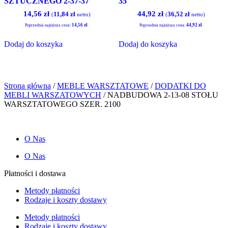
SZTUCZNEGO 2-37-37
35
Pierwotna
Aktualna
Pierwotna
Aktualna
14,56
zł
44,92
zł
11,84
zł
36,52
zł
(
netto)
(
netto)
cena
cena
cena
cena
14,56
zł
44,92
zł
Poprzednia najniższa cena:
.
Poprzednia najniższa cena:
.
wynosiła:
wynosi:
wynosiła:
wynosi:
14,76 zł.
14,56 zł.
45,51 zł.
44,92 zł.
Dodaj do koszyka
Dodaj do koszyka
Strona główna
/
MEBLE WARSZTATOWE
/
DODATKI DO
MEBLI WARSZATOWYCH
/ NADBUDOWA 2-13-08 STOŁU
WARSZTATOWEGO SZER. 2100
O Nas
O Nas
Płatności i dostawa
Metody płatności
Rodzaje i koszty dostawy
Metody płatności
Rodzaje i koszty dostawy