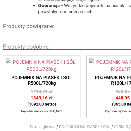
Gwarancja
– Wszystkie pojemniki na piasek i 
powstałych po uderzeniach.
Produkty powiązane:
Produkty podobne:
POJEMNIK NA PIASEK I SÓL
POJEMNIK NA PI
R500L/720kg
R120L/1
1410,81
zł
453,87
1343,16
zł
448,95
(1092,00 netto)
(365,00 ne
Poprzednia najniższa cena:
1343,16
zł
.
Poprzednia najniższa ce
Strona główna
/
POJEMNIKI NA PIASEK I SÓL
/
SERIA R
/