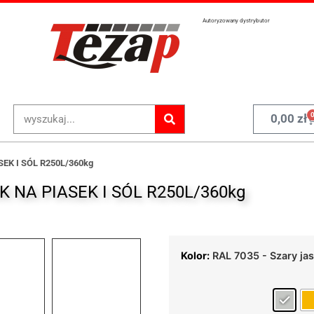
Autoryzowany dystrybutor
0,00
zł
EK I SÓL R250L/360kg
 NA PIASEK I SÓL R250L/360kg
Kolor:
RAL 7035 - Szary ja