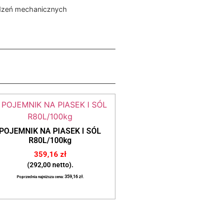
kodzeń mechanicznych
POJEMNIK NA PIASEK I SÓL
R80L/100kg
359,16
zł
(292,00 netto).
Poprzednia najniższa cena:
359,16
zł
.