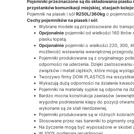
Pojemniki przeznaczone są do składowania piasku i 
przystanków komunikacji miejskiej, stacjach kolejo
Pojemnik na piasek i sól
R250L/360kg
o pojemności 
Cechy pojemników na piasek i sól:
Wybrane modele są przystosowane do transp
Opcjonalnie
pojemniki od wielkości 160 litrów 
piasku łopatą.
Opcjonalnie
pojemniki o wielkości 220, 300, 
możliwość wstawienia wewnętrznej przegrody
Pojemniki produkowane są z oryginalnego po
odporności na uderzenia. Dzięki zastosowani
związków i metali ciężkich, które mogą wystąp
Tworzywo firmy DOW PLASTICS ma wszystkie e
Wykazują dużą odporności na działanie kwasów
Pojemniki na materiały sypkie są odporne na dzi
Bardzo mocna konstrukcja zawiasów (wewnętrzn
wygodne podniesienie klapy do pozycji otwarte
wykonane są ze stali nierdzewnej.
Pojemniki produkowane są w różnych kolorach 
Stosowane przez nas barwniki to pigmenty organ
Na życzenie mogą być wyposażone w skobel z
W 100% podlegają recyklingowi.