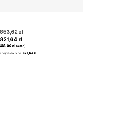
853,62
zł
821,64
zł
668,00
zł
netto)
821,64
zł
 najniższa cena:
.