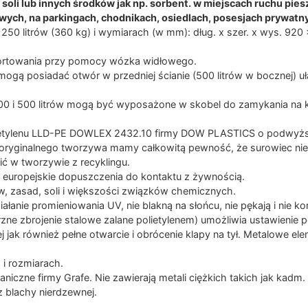
soli lub innych środków jak np. sorbent. w miejscach ruchu pies
wych, na parkingach, chodnikach, osiedlach, posesjach prywatny
250 litrów (360 kg) i wymiarach (w mm): dług. x szer. x wys. 920 
ortowania przy pomocy wózka widłowego.
mogą posiadać otwór w przedniej ścianie (500 litrów w bocznej) uł
400 i 500 litrów mogą być wyposażone w skobel do zamykania na k
.
lietylenu LLD-PE DOWLEX 2432.10 firmy DOW PLASTICS o podwyższ
u oryginalnego tworzywa mamy całkowitą pewność, że surowiec ni
ić w tworzywie z recyklingu.
uropejskie dopuszczenia do kontaktu z żywnością.
, zasad, soli i większości związków chemicznych.
ałanie promieniowania UV, nie blakną na słońcu, nie pękają i nie ko
e zbrojenie stalowe zalane polietylenem) umożliwia ustawienie p
j jak również pełne otwarcie i obrócenie klapy na tył. Metalowe e
i rozmiarach.
iczne firmy Grafe. Nie zawierają metali ciężkich takich jak kadm.
 blachy nierdzewnej.