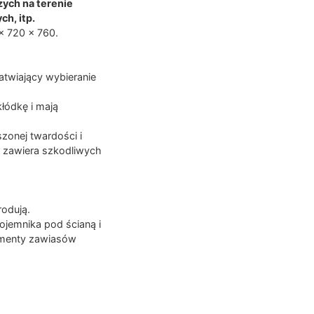
zych na terenie
ch, itp.
x 720 x 760.
atwiający wybieranie
łódkę i mają
onej twardości i
e zawiera szkodliwych
rodują.
ojemnika pod ścianą i
lementy zawiasów