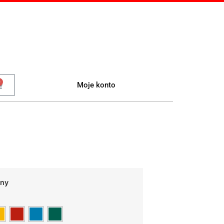
0
Moje konto
sny