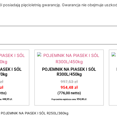
sól posiadają pięcioletnią gwarancję. Gwarancja nie obejmuje usz
ASEK I SÓL
POJEMNIK NA PIASEK I SÓL
70kg
R300L/450kg
zł
997,53
zł
zł
954,48
zł
tto)
(776,00 netto)
na:
448,95
zł
.
Poprzednia najniższa cena:
954,48
zł
.
 POJEMNIK NA PIASEK I SÓL R250L/360kg