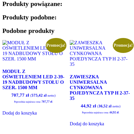
Produkty powiązane:
Produkty podobne:
Podobne produkty
Promocja!
Promocja!
MODUŁ Z
OŚWIETLENIEM LED 2-39-
ZAWIESZKA
19 NADBUDOWY STOŁU O
UNIWERSALNA
SZER. 1500 MM
CYNKOWANA
POJEDYNCZA TYP H 2-37-
Pierwotna
Aktualna
707,77
zł
575,42
zł
(
netto)
35
cena
cena
707,77
zł
Poprzednia najniższa cena:
.
wynosiła:
wynosi:
Pierwotna
Aktualna
44,92
zł
36,52
zł
(
netto)
717,09 zł.
707,77 zł.
cena
cena
Dodaj do koszyka
44,92
zł
Poprzednia najniższa cena:
.
wynosiła:
wynosi:
45,51 zł.
44,92 zł.
Dodaj do koszyka