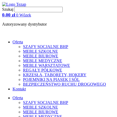
Przejdź
do
Szukaj
treści
0,00
zł
0
Wózek
Autoryzowany dystrybutor
Oferta
SZAFY SOCJALNE BHP
MEBLE SZKOLNE
MEBLE BIUROWE
MEBLE MEDYCZNE
MEBLE WARSZTATOWE
REGAŁY PÓŁKOWE
KRZESŁA, TABORETY, HOKERY
POJEMNIKI NA PIASEK I SÓL
BEZPIECZEŃSTWO RUCHU DROGOWEGO
Kontakt
Oferta
SZAFY SOCJALNE BHP
MEBLE SZKOLNE
MEBLE BIUROWE
MEBLE MEDYCZNE