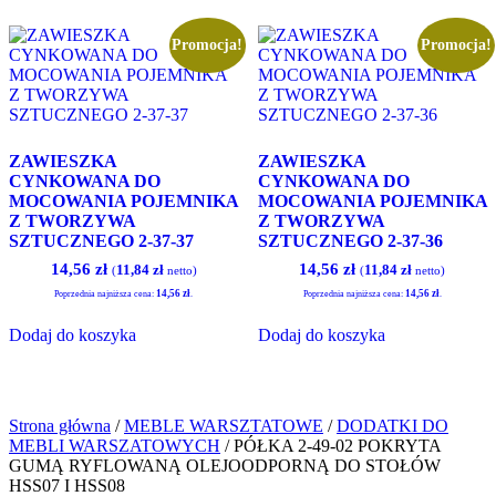
Promocja!
Promocja!
ZAWIESZKA
ZAWIESZKA
CYNKOWANA DO
CYNKOWANA DO
MOCOWANIA POJEMNIKA
MOCOWANIA POJEMNIKA
Z TWORZYWA
Z TWORZYWA
SZTUCZNEGO 2-37-37
SZTUCZNEGO 2-37-36
Pierwotna
Aktualna
Pierwotna
Aktualna
14,56
zł
14,56
zł
11,84
zł
11,84
zł
(
netto)
(
netto)
cena
cena
cena
cena
14,56
zł
14,56
zł
Poprzednia najniższa cena:
.
Poprzednia najniższa cena:
.
wynosiła:
wynosi:
wynosiła:
wynosi:
14,76 zł.
14,56 zł.
14,76 zł.
14,56 zł.
Dodaj do koszyka
Dodaj do koszyka
Strona główna
/
MEBLE WARSZTATOWE
/
DODATKI DO
MEBLI WARSZATOWYCH
/ PÓŁKA 2-49-02 POKRYTA
GUMĄ RYFLOWANĄ OLEJOODPORNĄ DO STOŁÓW
HSS07 I HSS08