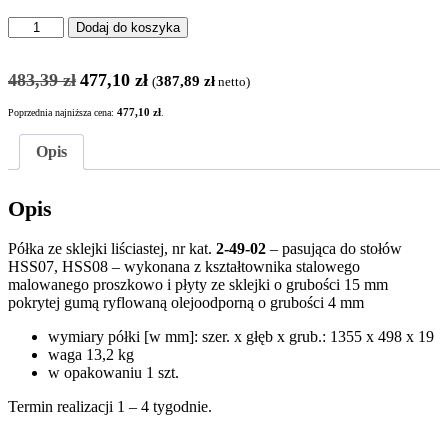
ilość
Dodaj do koszyka
PÓŁKA
2-
Pierwotna
Aktualna
49-
483,39
zł
477,10
zł
387,89
zł
(
netto)
cena
cena
02
wynosiła:
wynosi:
POKRYTA
Poprzednia najniższa cena:
477,10
zł
.
483,39 zł.
477,10 zł.
GUMĄ
RYFLOWANĄ
Opis
OLEJOODPORNĄ
DO
Opis
STOŁÓW
HSS07
I
Półka ze sklejki liściastej, nr kat.
2-49-02
– pasująca do stołów
HSS08
HSS07, HSS08 – wykonana z kształtownika stalowego
malowanego proszkowo i płyty ze sklejki o grubości 15 mm
pokrytej gumą ryflowaną olejoodporną o grubości 4 mm
wymiary półki [w mm]: szer. x głęb x grub.: 1355 x 498 x 19
waga 13,2 kg
w opakowaniu 1 szt.
Termin realizacji 1 – 4 tygodnie.