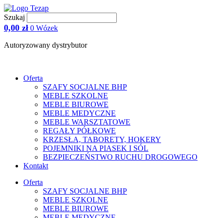
Przejdź
do
Szukaj
treści
0,00
zł
0
Wózek
Autoryzowany dystrybutor
Oferta
SZAFY SOCJALNE BHP
MEBLE SZKOLNE
MEBLE BIUROWE
MEBLE MEDYCZNE
MEBLE WARSZTATOWE
REGAŁY PÓŁKOWE
KRZESŁA, TABORETY, HOKERY
POJEMNIKI NA PIASEK I SÓL
BEZPIECZEŃSTWO RUCHU DROGOWEGO
Kontakt
Oferta
SZAFY SOCJALNE BHP
MEBLE SZKOLNE
MEBLE BIUROWE
MEBLE MEDYCZNE