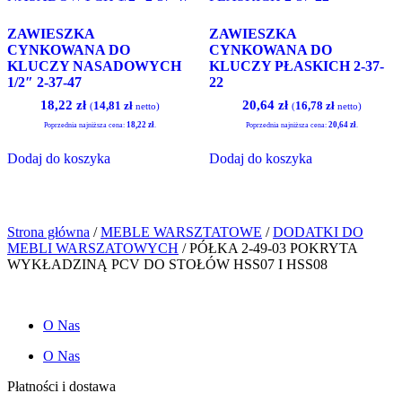
wybrać
na
ZAWIESZKA
ZAWIESZKA
stronie
CYNKOWANA DO
CYNKOWANA DO
produktu
KLUCZY NASADOWYCH
KLUCZY PŁASKICH 2-37-
1/2″ 2-37-47
22
Pierwotna
Aktualna
Pierwotna
Aktualna
18,22
zł
20,64
zł
14,81
zł
16,78
zł
(
netto)
(
netto)
cena
cena
cena
cena
18,22
zł
20,64
zł
Poprzednia najniższa cena:
.
Poprzednia najniższa cena:
.
wynosiła:
wynosi:
wynosiła:
wynosi:
18,45 zł.
18,22 zł.
20,91 zł.
20,64 zł.
Dodaj do koszyka
Dodaj do koszyka
Strona główna
/
MEBLE WARSZTATOWE
/
DODATKI DO
MEBLI WARSZATOWYCH
/ PÓŁKA 2-49-03 POKRYTA
WYKŁADZINĄ PCV DO STOŁÓW HSS07 I HSS08
O Nas
O Nas
Płatności i dostawa