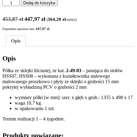
ilość
Dodaj do koszyka
PÓŁKA
2-
Pierwotna
Aktualna
49-
453,87
zł
447,97
zł
364,20
zł
(
netto)
cena
cena
03
wynosiła:
wynosi:
POKRYTA
Poprzednia najniższa cena:
447,97
zł
.
453,87 zł.
447,97 zł.
WYKŁADZINĄ
PCV
Opis
DO
STOŁÓW
Opis
HSS07
I
HSS08
Półka ze sklejki liściastej, nr kat.
2-49-03
– pasująca do stołów
HSS07, HSS08 – wykonana z kształtownika stalowego
malowanego proszkowo i płyty ze sklejki o grubości 15 mm
pokrytej wykładziną PCV o grubości 2 mm
wymiary półki [w mm]: szer. x głęb x grub.: 1355 x 498 x 17
waga 10,7 kg
w opakowaniu 1 szt.
Termin realizacji 1 – 4 tygodnie.
Produkty powiązane: