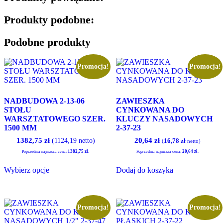
Produkty podobne:
Podobne produkty
Promocja!
Promocja!
NADBUDOWA 2-13-06
ZAWIESZKA
STOŁU
CYNKOWANA DO
WARSZTATOWEGO SZER.
KLUCZY NASADOWYCH
1500 MM
2-37-23
Pierwotna
Aktualna
1382,75
zł
20,64
zł
(1124,19 netto)
16,78
zł
(
netto)
cena
cena
1382,75
zł
20,64
zł
Poprzednia najniższa cena:
.
Poprzednia najniższa cena:
.
wynosiła:
wynosi:
Ten
20,91 zł.
20,64 zł.
Wybierz opcje
Dodaj do koszyka
produkt
ma
wiele
wariantów.
Opcje
Promocja!
Promocja!
można