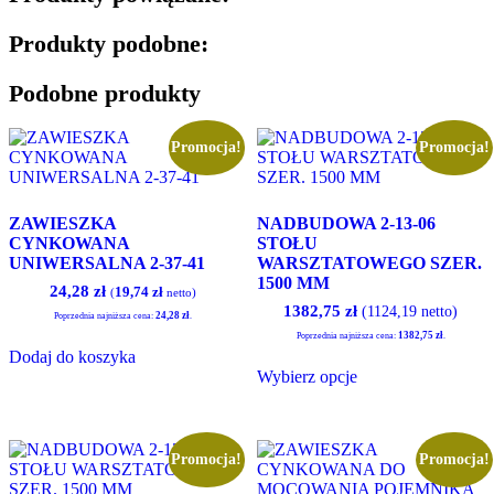
Produkty podobne:
Podobne produkty
Promocja!
Promocja!
ZAWIESZKA
NADBUDOWA 2-13-06
CYNKOWANA
STOŁU
UNIWERSALNA 2-37-41
WARSZTATOWEGO SZER.
1500 MM
Pierwotna
Aktualna
24,28
zł
19,74
zł
(
netto)
cena
cena
1382,75
zł
(1124,19 netto)
24,28
zł
Poprzednia najniższa cena:
.
wynosiła:
wynosi:
1382,75
zł
Poprzednia najniższa cena:
.
24,60 zł.
24,28 zł.
Dodaj do koszyka
Ten
Wybierz opcje
produkt
ma
wiele
wariantów.
Opcje
Promocja!
Promocja!
można