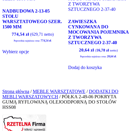
wybrać
na
NADBUDOWA 2-13-05
stronie
STOŁU
produktu
WARSZTATOWEGO SZER.
ZAWIESZKA
1500 MM
CYNKOWANA DO
MOCOWANIA POJEMNIKA
774,54
zł
(629,71 netto)
Z TWORZYWA
774,54
zł
Poprzednia najniższa cena:
.
SZTUCZNEGO 2-37-40
Ten
Pierwotna
Aktualna
20,64
zł
16,78
zł
(
netto)
Wybierz opcje
produkt
cena
cena
ma
20,64
zł
Poprzednia najniższa cena:
.
wynosiła:
wynosi:
wiele
20,91 zł.
20,64 zł.
Dodaj do koszyka
wariantów.
Opcje
można
wybrać
na
Strona główna
/
MEBLE WARSZTATOWE
/
DODATKI DO
stronie
MEBLI WARSZATOWYCH
/ PÓŁKA 2-49-06 POKRYTA
produktu
GUMĄ RYFLOWANĄ OLEJOODPORNĄ DO STOŁÓW
HSS08