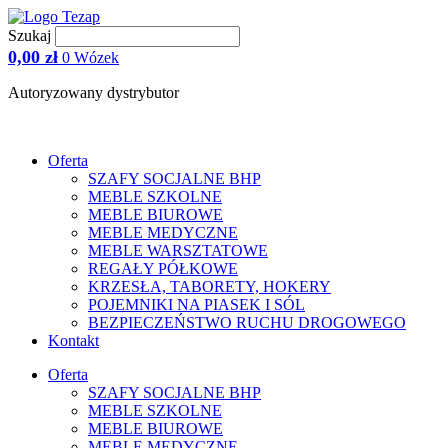
Przejdź
do
Szukaj
treści
0,00
zł
0
Wózek
Autoryzowany dystrybutor
Oferta
SZAFY SOCJALNE BHP
MEBLE SZKOLNE
MEBLE BIUROWE
MEBLE MEDYCZNE
MEBLE WARSZTATOWE
REGAŁY PÓŁKOWE
KRZESŁA, TABORETY, HOKERY
POJEMNIKI NA PIASEK I SÓL
BEZPIECZEŃSTWO RUCHU DROGOWEGO
Kontakt
Oferta
SZAFY SOCJALNE BHP
MEBLE SZKOLNE
MEBLE BIUROWE
MEBLE MEDYCZNE