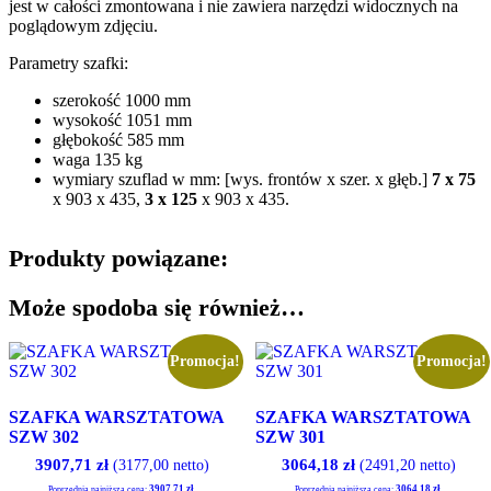
jest w całości zmontowana i nie zawiera narzędzi widocznych na
poglądowym zdjęciu.
Parametry szafki:
szerokość 1000 mm
wysokość 1051 mm
głębokość 585 mm
waga 135 kg
wymiary szuflad w mm: [wys. frontów x szer. x głęb.]
7 x
75
x 903 x 435,
3 x
125
x 903 x 435.
Produkty powiązane:
Może spodoba się również…
Promocja!
Promocja!
SZAFKA WARSZTATOWA
SZAFKA WARSZTATOWA
SZW 302
SZW 301
3907,71
zł
3064,18
zł
(3177,00 netto)
(2491,20 netto)
3907,71
zł
3064,18
zł
Poprzednia najniższa cena:
.
Poprzednia najniższa cena:
.