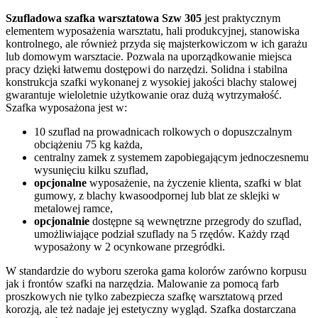
Szufladowa szafka warsztatowa Szw 305
jest praktycznym
elementem wyposażenia warsztatu, hali produkcyjnej, stanowiska
kontrolnego, ale również przyda się majsterkowiczom w ich garażu
lub domowym warsztacie. Pozwala na uporządkowanie miejsca
pracy dzięki łatwemu dostępowi do narzędzi. Solidna i stabilna
konstrukcja szafki wykonanej z wysokiej jakości blachy stalowej
gwarantuje wieloletnie użytkowanie oraz dużą wytrzymałość.
Szafka wyposażona jest w:
10 szuflad na prowadnicach rolkowych o dopuszczalnym
obciążeniu 75 kg każda,
centralny zamek z systemem zapobiegającym jednoczesnemu
wysunięciu kilku szuflad,
opcjonalne
wyposażenie, na życzenie klienta, szafki w blat
gumowy, z blachy kwasoodpornej lub blat ze sklejki w
metalowej ramce,
opcjonalnie
dostępne są wewnętrzne przegrody do szuflad,
umożliwiające podział szuflady na 5 rzędów. Każdy rząd
wyposażony w 2 ocynkowane przegródki.
W standardzie do wyboru szeroka gama kolorów zarówno korpusu
jak i frontów szafki na narzędzia. Malowanie za pomocą farb
proszkowych nie tylko zabezpiecza szafkę warsztatową przed
korozją, ale też nadaje jej estetyczny wygląd. Szafka dostarczana