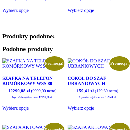
Ten
Ten
Wybierz opcje
Wybierz opcje
produkt
produkt
ma
ma
wiele
wiele
wariantów.
wariantów.
Opcje
Opcje
Produkty podobne:
można
można
wybrać
wybrać
na
na
Podobne produkty
stronie
stronie
produktu
produktu
Promocja!
Promocja!
SZAFKA NA TELEFON
COKÓŁ DO SZAF
KOMÓRKOWY WSS 80
UBRANIOWYCH
12299,88
zł
159,41
zł
(9999,90 netto)
(129,60 netto)
12299,88
zł
159,41
zł
Poprzednia najniższa cena:
.
Poprzednia najniższa cena:
.
Ten
Ten
Wybierz opcje
Wybierz opcje
produkt
produkt
ma
ma
wiele
wiele
wariantów.
wariantów.
Opcje
Opcje
Promocja!
Promocja!