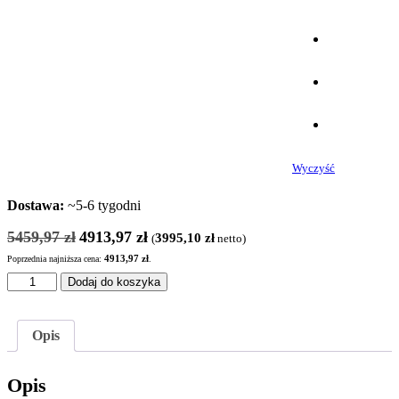
Wyczyść
Dostawa:
~5-6 tygodni
Pierwotna
Aktualna
5459,97
zł
4913,97
zł
3995,10
zł
(
netto)
cena
cena
Poprzednia najniższa cena:
4913,97
zł
.
wynosiła:
wynosi:
ilość
Dodaj do koszyka
5459,97 zł.
4913,97 zł.
SZAFKA
WARSZTATOWA
SZW
Opis
305
Opis