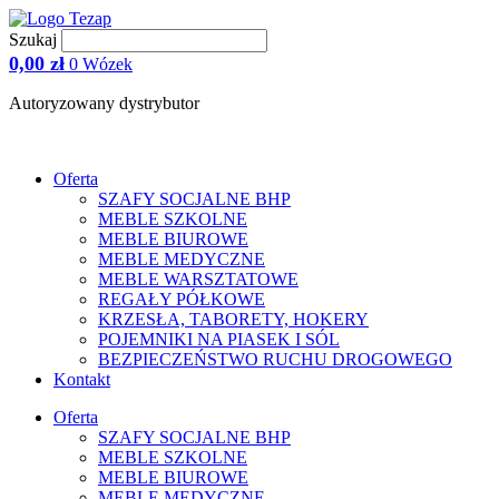
Przejdź
do
Szukaj
treści
0,00
zł
0
Wózek
Autoryzowany dystrybutor
Oferta
SZAFY SOCJALNE BHP
MEBLE SZKOLNE
MEBLE BIUROWE
MEBLE MEDYCZNE
MEBLE WARSZTATOWE
REGAŁY PÓŁKOWE
KRZESŁA, TABORETY, HOKERY
POJEMNIKI NA PIASEK I SÓL
BEZPIECZEŃSTWO RUCHU DROGOWEGO
Kontakt
Oferta
SZAFY SOCJALNE BHP
MEBLE SZKOLNE
MEBLE BIUROWE
MEBLE MEDYCZNE