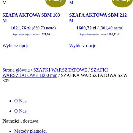
można
można
wybrać
wybrać
SZAFA AKTOWA SBM 103
SZAFA AKTOWA SBM 212
na
na
M
M
stronie
stronie
produktu
produktu
1021,76
zł
1600,72
zł
(830,70 netto)
(1301,40 netto)
1021,76
zł
1600,72
zł
Poprzednia najniższa cena:
.
Poprzednia najniższa cena:
.
Ten
Ten
Wybierz opcje
Wybierz opcje
produkt
produkt
ma
ma
wiele
wiele
wariantów.
wariantów.
Opcje
Opcje
Strona główna
/
SZAFKI WARSZTATOWE
/
SZAFKI
można
można
WARSZTATOWE 1000 mm
/ SZAFKA WARSZTATOWA SZW
wybrać
wybrać
305
na
na
stronie
stronie
produktu
produktu
O Nas
O Nas
Płatności i dostawa
Metody płatności