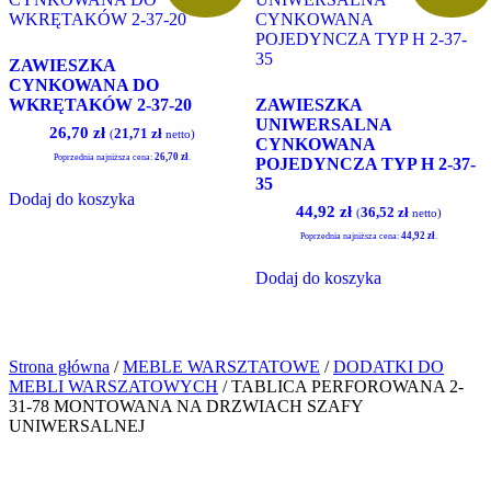
na
stronie
produktu
ZAWIESZKA
CYNKOWANA DO
WKRĘTAKÓW 2-37-20
ZAWIESZKA
UNIWERSALNA
Pierwotna
Aktualna
26,70
zł
21,71
zł
(
netto)
CYNKOWANA
cena
cena
26,70
zł
Poprzednia najniższa cena:
.
POJEDYNCZA TYP H 2-37-
wynosiła:
wynosi:
35
27,06 zł.
26,70 zł.
Dodaj do koszyka
Pierwotna
Aktualna
44,92
zł
36,52
zł
(
netto)
cena
cena
44,92
zł
Poprzednia najniższa cena:
.
wynosiła:
wynosi:
45,51 zł.
44,92 zł.
Dodaj do koszyka
Strona główna
/
MEBLE WARSZTATOWE
/
DODATKI DO
MEBLI WARSZATOWYCH
/ TABLICA PERFOROWANA 2-
31-78 MONTOWANA NA DRZWIACH SZAFY
UNIWERSALNEJ