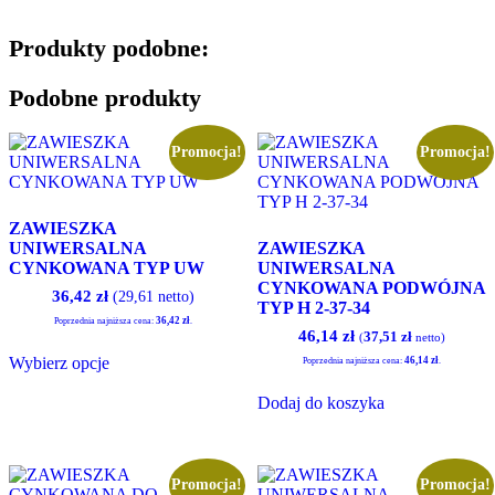
wariantów.
Opcje
Produkty podobne:
można
wybrać
na
Podobne produkty
stronie
produktu
Promocja!
Promocja!
ZAWIESZKA
UNIWERSALNA
ZAWIESZKA
CYNKOWANA TYP UW
UNIWERSALNA
CYNKOWANA PODWÓJNA
36,42
zł
(29,61 netto)
TYP H 2-37-34
36,42
zł
Poprzednia najniższa cena:
.
Pierwotna
Aktualna
46,14
zł
37,51
zł
(
netto)
Ten
cena
cena
Wybierz opcje
produkt
46,14
zł
Poprzednia najniższa cena:
.
wynosiła:
wynosi:
ma
46,74 zł.
46,14 zł.
Dodaj do koszyka
wiele
wariantów.
Opcje
można
wybrać
Promocja!
Promocja!