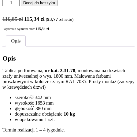
ilość
Dodaj do koszyka
TABLICA
PERFOROWANA
Pierwotna
Aktualna
2-
116,85
zł
115,34
zł
93,77
zł
(
netto)
cena
cena
31-
wynosiła:
wynosi:
78
Poprzednia najniższa cena:
115,34
zł
.
116,85 zł.
115,34 zł.
MONTOWANA
NA
Opis
DRZWIACH
SZAFY
Opis
UNIWERSALNEJ
Tablica perforowana,
nr kat. 2-31-78
, montowana na drzwiach
szafy uniwersalnej o wys. 1800 mm. Malowana farbami
proszkowymi w kolorze szarym RAL 7035. Prosty montaż (zaczepy
w krawędziach drzwi)
szerokość 342 mm
wysokość 1653 mm
głębokość 380 mm
dopuszczalne obciążenie
10 kg
w opakowaniu 1 szt.
Termin realizacji 1 – 4 tygodnie.