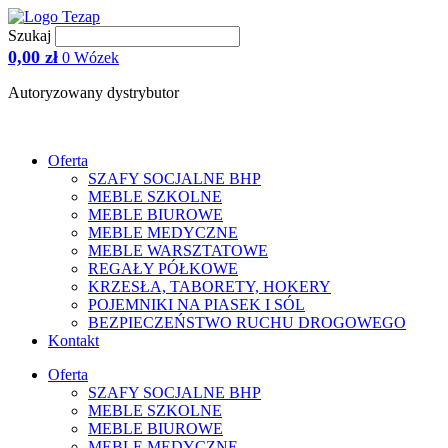
Przejdź
do
Szukaj
treści
0,00
zł
0
Wózek
Autoryzowany dystrybutor
Oferta
SZAFY SOCJALNE BHP
MEBLE SZKOLNE
MEBLE BIUROWE
MEBLE MEDYCZNE
MEBLE WARSZTATOWE
REGAŁY PÓŁKOWE
KRZESŁA, TABORETY, HOKERY
POJEMNIKI NA PIASEK I SÓL
BEZPIECZEŃSTWO RUCHU DROGOWEGO
Kontakt
Oferta
SZAFY SOCJALNE BHP
MEBLE SZKOLNE
MEBLE BIUROWE
MEBLE MEDYCZNE