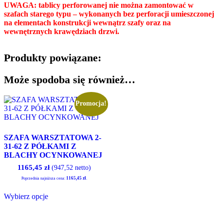
UWAGA: tablicy perforowanej nie można zamontować w
szafach starego typu – wykonanych bez perforacji umieszczonej
na elementach konstrukcji wewnątrz szafy oraz na
wewnętrznych krawędziach drzwi.
Produkty powiązane:
Może spodoba się również…
Promocja!
SZAFA WARSZTATOWA 2-
31-62 Z PÓŁKAMI Z
BLACHY OCYNKOWANEJ
1165,45
zł
(947,52 netto)
1165,45
zł
Poprzednia najniższa cena:
.
Ten
Wybierz opcje
produkt
ma
wiele